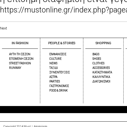
https://mustonline.gr/index.php?pa
Νext
IN FASHION
PEOPLE & STORIES
SHOPPING
ΑΥΤΗ ΤΗ ΣΕΖΟΝ
ΕΜΦΑΝΙΣΕΙΣ
BAGS
ΕΠΟΜΕΝΗ ΣΕΖΟΝ
CULTURE
SHOES
STREET FASHION
NEWS
CLOTHES
RUNWAY
ΤΑΞΙΔΙ
ACCESSORIES
ΣΥΝΕΝΤΕΥΞΕΙΣ
ΚΑΤΑΣΤΗΜΑΤΑ
ΑΣΤΡΑ
ΚΑΛΛΥΝΤΙΚΑ
PARTIES
ΔΙΑΓΩΝΙΣΜΟΙ
ΓΑΣΤΡΟΝΟΜΟΣ
FOOD & DRINK
Copyright 2014 Must |
Αποποίηση