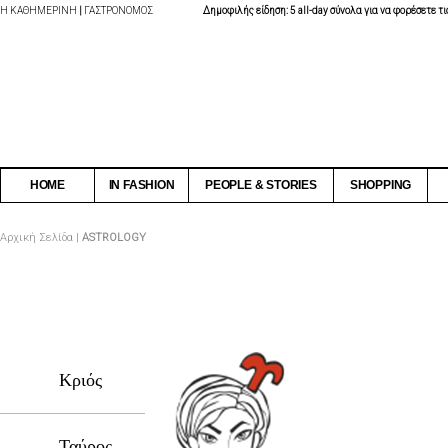
Η ΚΑΘΗΜΕΡΙΝΗ
|
ΓΑΣΤΡΟΝΟΜΟΣ
Δημοφιλής είδηση: 5 all-day σύνολα για να φορέσετε τις 
HOME
IN FASHION
PEOPLE & STORIES
SHOPPING
Αρχική Σελίδα
|
ASTROLOGY
Κριός
Ταύρος