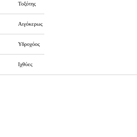
Τοξότης
Αιγόκερως
Υδροχόος
Ιχθύες