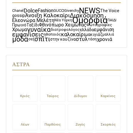
NEWS
Dolce
Fashion
GUCCI
The Voice
Chanel
Givenchy
Άνοιξη Καλοκαίρι
Διακόσμηση
gossip
Ομορφιά
Ελεονώρα Μελέτη
Νέα Υόρκη
ΠΑΙΔΙ
Φθινόπωρο Χειμώνας
Πρωινό
Ταξίδι
Φωτογραφίες
γυναίκα
Χρωμα
εμφάνιση
διατροφολόγος
ελλάδα
εμφανίσεις
καλοκαίρι
ηθοποιός
μακιγιάζ
μαλλιά
μόδα
σπίτι
στυλ
χρονιά
στην κουζίνα
τάση
σεξ
ΑΣΤΡΑ
Κριός
Ταύρος
Δίδυμοι
Καρκίνος
Λέων
Παρθένος
Ζυγός
Σκορπιός