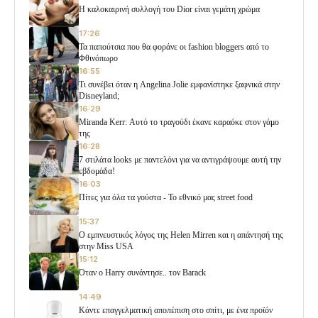
H καλοκαιρινή συλλογή του Dior είναι γεμάτη χρώμα
17:26
Τα παπούτσια που θα φοράνε οι fashion bloggers από το
Φθινόπωρο
16:55
Τι συνέβει όταν η Angelina Jolie εμφανίστηκε ξαφνικά στην
Disneyland;
16:29
Miranda Kerr: Αυτό το τραγούδι έκανε καραόκε στον γάμο
της
16:28
7 στιλάτα looks με παντελόνι για να αντιγράψουμε αυτή την
εβδομάδα!
16:03
Πίτες για όλα τα γούστα - Το εθνικό μας street food
15:37
Ο εμπνευστικός λόγος της Helen Mirren και η απάντησή της
στην Miss USA
15:12
Όταν ο Harry συνάντησε.. τον Barack
14:49
Κάντε επαγγελματική αποлέπιση στο σπίτι, με ένα προϊόν