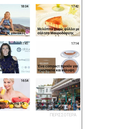
18:04
17:42
 Hudson
Μελόπιτα χωρίς φύλλο με
νει τις γυναίκες
σάλτσα Mαυροδάφνης
άζονται
17:41
17:14
Ένα compact προϊόν για
ook
προστασία και κάλυψη
όπου κι αν βρίσκεστε
16:54
16:13
lert: Juicing VS
Πλατείες: θα ‘ναι σαν να
g
μπαίνει η άνοιξη!
ΠΕΡΙΣΣΟΤΕΡΑ