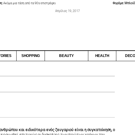
ση:
Ακόμα μια τάση από τα 90s επιστρέφει
Φοράμε: Μπλούζ
Απρίλιος 19, 2017
TORIES
SHOPPING
BEAUTY
HEALTH
DEC
ανθρώπου και ειδικότερα ενός ζευγαριού είναι η συγκατοίκηση, ο
περαιωθεί επιτυχώς οι δυσκολίες των πρώτων χρόνων του