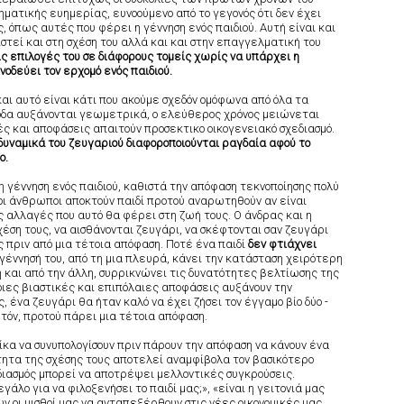
ηματικής ευημερίας, ευνοούμενο από το γεγονός ότι δεν έχει
όπως αυτές που φέρει η γέννηση ενός παιδιού. Αυτή είναι και
στεί και στη σχέση του αλλά και και στην επαγγελματική του
ς επιλογές του σε διάφορους τομείς χωρίς να υπάρχει η
νοδεύει τον ερχομό ενός παιδιού.
και αυτό είναι κάτι που ακούμε σχεδόν ομόφωνα από όλα τα
έξοδα αυξάνονται γεωμετρικά, ο ελεύθερος χρόνος μειώνεται
ές και αποφάσεις απαιτούν προσεκτικο οικογενειακό σχεδιασμό.
 δυναμικά του ζευγαριού διαφοροποιούνται ραγδαία αφού το
ο.
 γέννηση ενός παιδιού, καθιστά την απόφαση τεκνοποίησης πολύ
έοι άνθρωποι αποκτούν παιδί προτού αναρωτηθούν αν είναι
ις αλλαγές που αυτό θα φέρει στη ζωή τους. Ο άνδρας και η
έση τους, να αισθάνονται ζευγάρι, να σκέφτονται σαν ζευγάρι
 πριν από μια τέτοια απόφαση. Ποτέ ένα παιδί
δεν φτιάχνει
γέννησή του, από τη μια πλευρά, κάνει την κατάσταση χειρότερη
 και από την άλλη, συρρικνώνει τις δυνατότητες βελτίωσης της
τοιες βιαστικές και επιπόλαιες αποφάσεις αυξάνουν την
, ένα ζευγάρι θα ήταν καλό να έχει ζήσει τον έγγαμο βίο δύο -
υτόν, προτού πάρει μια τέτοια απόφαση.
ίκα να συνυπολογίσουν πριν πάρουν την απόφαση να κάνουν ένα
οιότητα της σχέσης τους αποτελεί αναμφίβολα τον βασικότερο
διασμός μπορεί να αποτρέψει μελλοντικές συγκρούσεις.
άλο για να φιλοξενήσει το παιδί μας;», «είναι η γειτονιά μας
ν οι μισθοί μας να ανταπεξέρθουν στις νέες οικονομικές μας