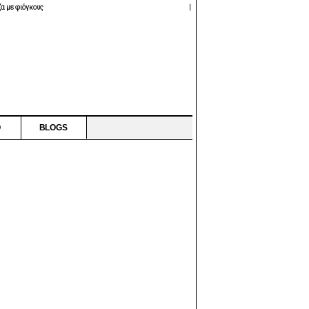
α με φιόγκους
|
O
BLOGS