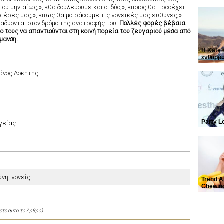
ιού μηνιαίως;», «θα δουλεύουμε και οι δύο;», «ποιος θα προσέχει
καριέρες μας;», «πως θα μοιράσουμε τις γονεικές μας ευθύνες;»
δύονται στον δρόμο της ανατροφής του.
Πολλές φορές βέβαια
ο τους να απαντιούνται στη κοινή πορεία του ζευγαριού μέσα από
μανση.
Η Kate
ενθαρρύ
να γυμν
Θάνος Ασκητής
Party L
γείας
ύνη, γονείς
Trend A
Chewin
ετε αυτο το Άρθρο)