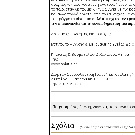
ανάγκες;», «πόσο κοστίζει η ανατροφή ενός παιδ
το παιδί όταν λείπουμε;», «τι θα γίνει με τις 
και άλλα πολλά ερωτήματα που συνεχώς θα ανα
τα πράγματα είναι πιο απλά και έχουν τον τρόπ
την επικοινωνία και τη συναισθηματική του ωρί
Δρ. Θάνος Ε. Ασκητής Νευρολόγος
Iνστιτούτο Ψυχικής & Σεξουαλικής Υγείας Δρ 
Κηφισίας & Θερμοπυλών 2, Χαλάνδρι, Αθήνα
Τηλ:
www.askitis.gr
Δωρεάν Συμβουλευτική Γραμμή Σεξουαλικής Υ
Δευτέρα – Παρασκευή 10:00-14:00
Τηλ: 210 7.79.79.79
Tags: μητέρα,
άποψη, γυναίκα, παιδί, εγκυμοσ
Σχόλια
(Πρέπει να για να μπορέσετε να σχολιάσ