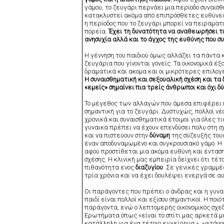
γάμου, το ζευγάρι περνάει μια περίοδο συναισθ
κατακλυστεί ακόμα από επιπρόσθετες ευθύνες, 
η περίοδος που το ζευγάρι μπορεί να πειραματι
πορεία.
Έχει τη δυνατότητα να αναθεωρήσει τι
ανησυχία αλλά και το άγχος της ευθύνης που συ
Η γέννηση του παιδιού όμως αλλάζει τα πάντα 
ζευγάρια που γίνονται γονείς. Τα οικονομικά 
δραματικά και ακομα και οι μικρότερες επιλογ
Η συναισθηματική και σεξουαλική σχέση και τα
«εμείς» σημαίνει πια τρείς άνθρωποι και όχι δύ
Το μέγεθος των αλλαγών που άμεσα επιφέρει η
σημαντική για το ζευγάρι. Δυστυχώς, πολλοί ν
χρονικά και συναισθηματικά έτοιμοι για όλες τ
γυναικα πρέπει να έχουν επενδύσει πολυ στη σχ
και να πιστεύουν στην
δύναμη
της σύζευξής τους
έναν αποδυναμωμένο και συγκρουσιακό γάμο. Η 
αφού προστίθεται μια ακόμα ευθύνη και ένταση
σχέσης. Η κλινική μας εμπειρία δείχνει ότι τέ
πιθανότητα ενος
διαζυγίου
. Σε γενικές γραμμές
τρία χρόνια και να έχει δουλέψει ενεργά σε α
Οι παράγοντες που πρέπει ο άνδρας και η γυνα
παιδί είναι πολλοί και εξίσου σημαντικοί. Η π
παράγοντα, ενώ ο λεπτομερής οικονομικός σχε
Ερωτήματα όπως «είναι το σπίτι μας αρκετά μεγ
κατάλληλη για ένα τέτοιο εγχείρημα;», «φτάνου