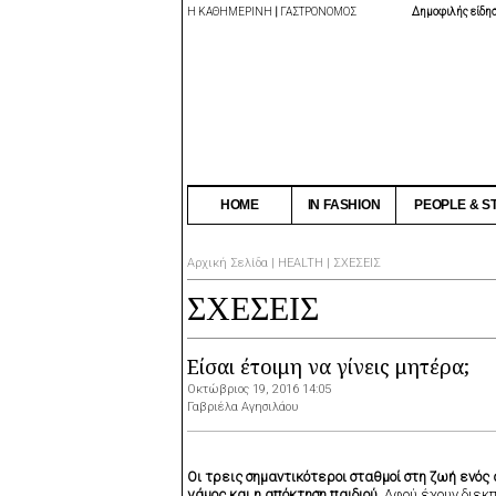
Η ΚΑΘΗΜΕΡΙΝΗ
|
ΓΑΣΤΡΟΝΟΜΟΣ
Δημοφιλής είδη
HOME
IN FASHION
PEOPLE & S
Αρχική Σελίδα
|
HEALTH
|
ΣΧΕΣΕΙΣ
ΣΧΕΣΕΙΣ
Είσαι έτοιμη να γίνεις μητέρα;
Οκτώβριος 19, 2016 14:05
Γαβριέλα Αγησιλάου
Οι τρεις σημαντικότεροι σταθμοί στη ζωή ενός 
γάμος και η απόκτηση παιδιού.
Αφού έχουν διεκ