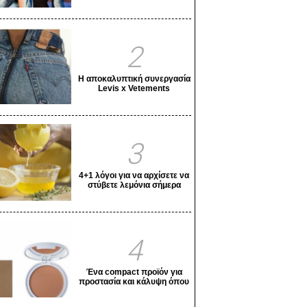
2
Η αποκαλυπτική συνεργασία
Levis x Vetements
3
4+1 λόγοι για να αρχίσετε να
στύβετε λεμόνια σήμερα
κιόλας!
4
Ένα compact προϊόν για
προστασία και κάλυψη όπου
κι αν βρίσκεστε